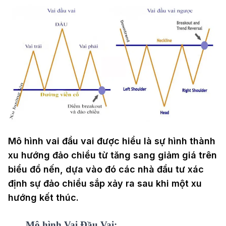
Mô hình vai đầu vai được hiểu là sự hình thành
xu hướng đảo chiều từ tăng sang giảm giá trên
biểu đồ nến, dựa vào đó các nhà đầu tư xác
định sự đảo chiều sắp xảy ra sau khi một xu
hướng kết thúc.
Mô hình Vai Đầu Vai: