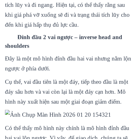
tích lũy và đi ngang. Hiện tại, có thể thấy rằng sau
khi giá phá vỡ xuống sẽ đi và trạng thái tích lũy cho
đến khi giá hấp thụ đủ lực cầu.
Đỉnh đầu 2 vai ngược – inverse head and
shoulders
Đây là một mô hình đỉnh đầu hai vai nhưng nằm lộn
ngược ở phía dưới.
Cụ thể, vai đầu tiên là một đáy, tiếp theo đầu là một
đáy sâu hơn và vai còn lại là một đáy cạn hơn. Mô
hình này xuất hiện sau một giai đoạn giảm điểm.
Có thể thấy mô hình này chính là mô hình đỉnh đầu
hai vai lộn ngược. Vì vậy, để giao dịch, chúng ta sẽ