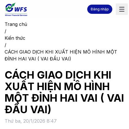
Đăng nhập
Trang chủ
/
Kiến thức
/
CÁCH GIAO DỊCH KHI XUẤT HIỆN MÔ HÌNH MỘT
ĐỈNH HAI VAI ( VAI ĐẦU VAI)
CÁCH GIAO DỊCH KHI
XUẤT HIỆN MÔ HÌNH
MỘT ĐỈNH HAI VAI ( VAI
ĐẦU VAI)
Thứ ba, 20/1/2026 8:47