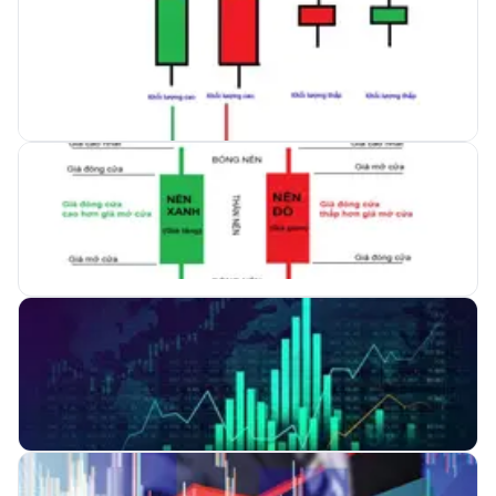
PHÂN BIỆT MÔ HÌNH NẾN HAMMER - NẾN
HANGING MAN – NẾN SHOOTING STAR ( Phần
Nến Hammer - Hanging Man – Shooting Star khá giống
3a)
nhau nhưng thực ra nó sẽ có tính chất khác nhau mỗi
khi xuất hiện trong diễn biến giá. Các mô hình đều có
7 tháng trước
Xem thêm →
thân nhỏ, bóng dưới dài, bóng trên rất ngắn hoặc gần
như không có.
CÁCH ĐỌC TÂM LÝ MUA BÁN THÔNG QUA
GIẢI MÃ MÔ HÌNH NẾN (Phần 2)
Giải mã các mô hình nến Nhật cơ bản: Spinning Top,
Marubozu, Doji – Cách đọc tâm lý mua bán, phát hiện
sớm đảo chiều và nắm bắt xu hướng thị trường hiệu quả.
7 tháng trước
Xem thêm →
Nhận Diện Nến Bóng Dài và Ý Nghĩa Bóng Nến
Cho Người Mới Tham Gia Thị Trường Chứng
Biểu đồ nến có thể dùng trên mọi khung thời gian, có
Khoán ( Phần 1)
thể là ngày, giờ, phút – bất cứ khung thời gian tùy nhà
đầu tư lựa chọn. Biểu đồ nến được dùng để mô tả hành
7 tháng trước
Xem thêm →
động của giá trong khung thời gian mà nhà đầu tư đã
chọn.
Học Đọc Biểu Đồ Nến & Tín Hiệu Mua Bán Cổ