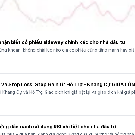
nhận biết cổ phiếu sideway chính xác cho nhà đầu tư
ứng khoán, không phải lúc nào giá cổ phiếu cũng tăng mạnh hay giảm
 tích lũy. Việc hiểu rõ sideway là gì, cách nhận biết cổ phiếu sidewa
Những Dấu Hiệu Entry và Stop Loss, Stop Gai
 Kháng Cự và Hỗ Trợ. Giao dịch khi giá bật lại và giao dịch khi giá p
ướng dẫn cách sử dụng RSI chi tiết cho nhà đầu tư
quá mua – quá bán, đánh giá động lượng của xu hướng và hỗ trợ nhà 