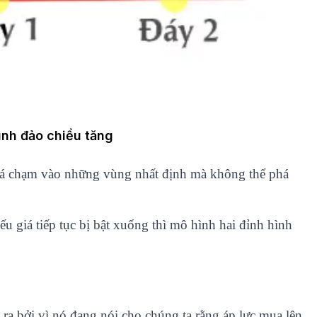
ình đảo chiều tăng
 giá chạm vào những vùng nhất định mà không thể phá
u giá tiếp tục bị bật xuống thì mô hình hai đỉnh hình
 ra bởi vì nó đang nói cho chúng ta rằng áp lực mua lên