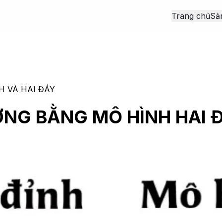
Trang chủ
Sả
H VÀ HAI ĐÁY
NG BẰNG MÔ HÌNH HAI Đ