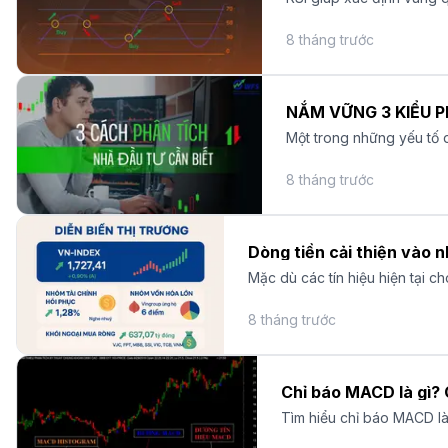
8 tháng trước
Một trong những yếu tố q
biến nhất là phân tích kỹ
8 tháng trước
Dòng tiền cải thiện vào 
Mặc dù các tín hiệu hiện tại c
trường còn hạn chế.
8 tháng trước
Chỉ báo MACD là gì?
Tìm hiểu chỉ báo MACD là
nghiệp.