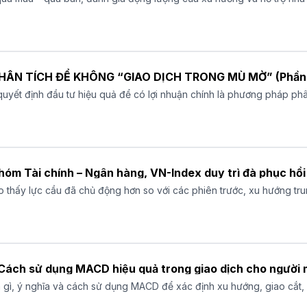
NẮM VỮNG 3 KIỂU PHÂN TÍCH ĐỂ KHÔNG “GIAO DỊCH TRONG MÙ MỜ” (Phầ
uyết định đầu tư hiệu quả để có lợi nhuận chính là phương pháp phâ
 thuật, phân tích cơ bản và phân tích cảm tính thị trường.
nhóm Tài chính – Ngân hàng, VN-Index duy trì đà phục hồi
ho thấy lực cầu đã chủ động hơn so với các phiên trước, xu hướng tru
 Cách sử dụng MACD hiệu quả trong giao dịch cho người 
 gì, ý nghĩa và cách sử dụng MACD để xác định xu hướng, giao cắt, p