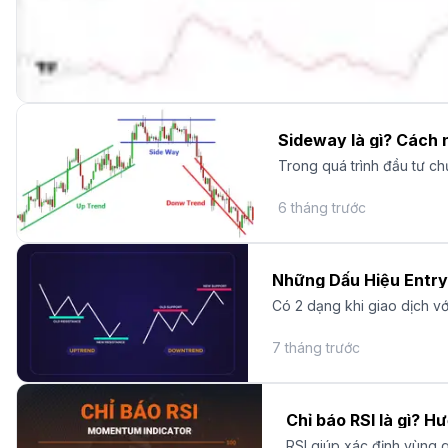
Sideway là gì? Cách 
Trong quá trình đầu tư ch
thái sideway – đi ngang và
6 tháng trước
Có 2 dạng khi giao dịch với
7 tháng trước
Chỉ báo RSI là gì? H
RSI giúp xác định vùng 