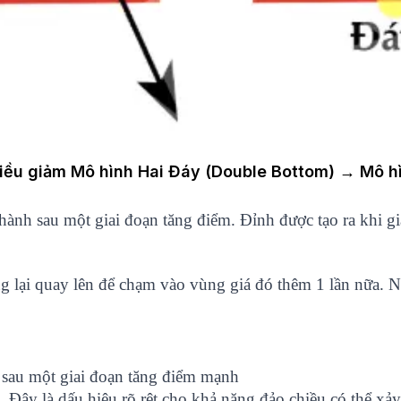
iều giảm Mô hình Hai Đáy (Double Bottom) → Mô h
hành sau một giai đoạn tăng điểm. Đỉnh được tạo ra khi
g lại quay lên để chạm vào vùng giá đó thêm 1 lần nữa. Nế
a sau một giai đoạn tăng điểm mạnh
 Đây là dấu hiệu rõ rệt cho khả năng đảo chiều có thể xảy