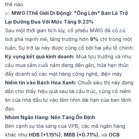
thế nào.
📈
MWG (Thế Giới Di Động): "Ông Lớn" Bán Lẻ Trở
Lại Đường Đua Với Mức Tăng 9.23%
Sau một thời gian tích lũy, cổ phiếu MWG đã có cú
bứt phá mạnh mẽ, tăng trưởng hơn
9%
chỉ trong một
tuần. Sự trở lại này được củng cố bởi hai yếu tố chính:
Kỳ vọng kết quả kinh doanh:
Mùa tựu trường và nhu
cầu mua sắm cuối năm đang đến gần, hứa hẹn thúc
đẩy doanh số các mặt hàng công nghệ, điện máy.
Niềm tin vào Bách Hóa Xanh:
Chuỗi siêu thị này đang
dần cho thấy hiệu quả sau tái cấu trúc, củng cố niềm
tin của nhà đầu tư vào tầm nhìn dài hạn của ban lãnh
đạo.
Nhóm Ngân Hàng: Nền Tảng Ổn Định
Bên cạnh sự tỏa sáng của VPB, các mã ngân hàng
khác như
HDB (+1.15%)
,
MBB (+0.71%)
, và
OCB