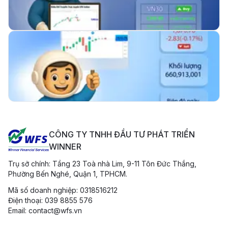
08/9 - 12/9
10 tháng trước
Xem thêm →
Bản Tin Thị Trường 10/09/2025: VN-Index Giữ
Vững Sắc Xanh, Dòng Tiền Lan Tỏa
[WFS Daily Market Wrap] ngày 10/09/2025
11 tháng trước
Xem thêm →
Thị Trường Sáng 4/9: Áp Lực Bán Chốt Lời Gia
Tăng, VN-Index Đảo Chiều Giảm Điểm
CÔNG TY TNHH ĐẦU TƯ PHÁT TRIỂN
Thị Trường Sáng 4/9: Áp Lực Bán Chốt Lời Gia Tăng,
VN-Index Đảo Chiều Giảm Điểm
WINNER
11 tháng trước
Xem thêm →
Trụ sở chính: Tầng 23 Toà nhà Lim, 9-11 Tôn Đức Thắng,
Phường Bến Nghé, Quận 1, TPHCM.
Mã số doanh nghiệp: 0318516212
Điện thoại: 039 8855 576
Email: contact@wfs.vn