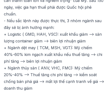
cân thanh toán lớn và nghiêm trọng" của Mỹ. Sau 150
ngày, việc gia hạn thuế phải được Quốc hội phê
chuẩn.
- Nếu sắc lệnh này được thực thi, 3 nhóm ngành sau
đây sẽ bị ảnh hưởng mạnh:
+ Logistic ( GMD, HAH, VSC):
xuất khẩu giảm --> sản
lượng container giảm --> biên lợi nhuận giảm
+ Ngành dệt may ( TCM, MSH, VGT):
Mỹ chiếm
40%-60% kim ngạch xuất khẩu nếu thuế tăng --> chi
phí tăng --> biên lợi nhuận giảm
+ Ngành thủy sản ( ANV, VHC, FMC):
Mỹ chiếm
20%-40% --> Thuế tăng chi phí tăng --> kiểm soát
chống bán phá giá --> mất lợi thế cạnh tranh về giá -->
doanh thu giảm