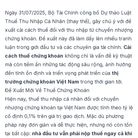
Thuế Thu Nhập Cá Nhân (thay thế), gây chú ý với đề
xuất cải cách thuế đối với thu nhập từ chuyển nhượng
chứng khoán. Đề xuất này đã làm dấy lên nhiều tranh
luận trong giới đầu tư và các chuyên gia tài chính.
Cải
cách thuế chứng khoán
không chỉ là vấn đề kỹ thuật
mà còn tiềm ẩn những tác động sâu rộng, ảnh hưởng
đến tính ổn định và triển vọng phát triển của
thị
trường chứng khoán Việt Nam
trong thời gian tới.
Đề Xuất Mới Về Thuế Chứng Khoán
Hiện nay, thuế thu nhập cá nhân đối với chuyển
nhượng chứng khoán tại Việt Nam được tính theo tỷ lệ
cố định 0,1% trên giá trị giao dịch. Mặc dù phương
pháp này đơn giản và dễ thực hiện, nhưng nó còn tồn
tại bất cập:
nhà đầu tư vẫn phải nộp thuế ngay cả khi
thua lỗ
. Điều này không công bằng và có thể làm
giảm niềm tin của nhà đầu tư vào chính sách thuế.