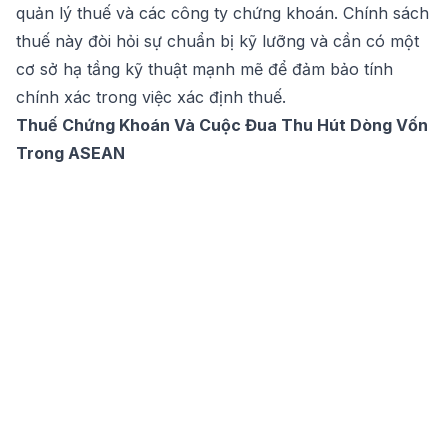
cơ sở hạ tầng kỹ thuật mạnh mẽ để đảm bảo tính
chính xác trong việc xác định thuế.
Thuế Chứng Khoán Và Cuộc Đua Thu Hút Dòng Vốn
Trong ASEAN
Một trong những điểm gây tranh cãi trong dự thảo là
mức thuế suất 20% trên lợi nhuận ròng, có thể khiến
thị trường chứng khoán Việt Nam
mất đi tính cạnh
tranh với các nước trong khu vực ASEAN như Thái
Lan, Singapore, Malaysia và Philippines.
Thái Lan
: Miễn thuế thu nhập từ chuyển nhượng
chứng khoán cho nhà đầu tư cá nhân.
Malaysia
: Miễn thuế đối với giao dịch cổ phiếu niêm
yết và chỉ đánh thuế với một số tài sản khác.
Singapore
: Miễn thuế hoàn toàn đối với lợi nhuận từ
chứng khoán cho nhà đầu tư cá nhân.
Philippines
: Giảm thuế từ 0,6% xuống 0,1% để thúc