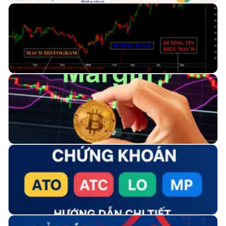
tính thị trường.
Dòng tiền cải thiện vào nhóm Tài chính – Ngân
hàng, VN-Index duy trì đà phục hồi
Mặc dù các tín hiệu hiện tại cho thấy lực cầu đã chủ
động hơn so với các phiên trước, xu hướng trung hạn
vẫn cần thêm thời gian để xác nhận khi độ lan tỏa thị
8 tháng trước
Xem thêm →
trường còn hạn chế.
Chỉ báo MACD là gì? Cách sử dụng MACD hiệu
quả trong giao dịch cho người mới
Tìm hiểu chỉ báo MACD là gì, ý nghĩa và cách sử dụng
MACD để xác định xu hướng, giao cắt, phân kỳ. Bài viết
hướng dẫn chi tiết cho trader mới và chuyên nghiệp.
8 tháng trước
Xem thêm →
Khi Nào Nên Sử Dụng Margin Trong Đầu Tư
Chứng Khoán: Phân Tích Chi Tiết
Trong thị trường chứng khoán, việc sử dụng margin –
vay vốn để đầu tư – đã trở thành chiến lược phổ biến
giúp tối ưu hóa lợi nhuận, nhưng cũng đi kèm với rủi ro
8 tháng trước
Xem thêm →
không nhỏ.