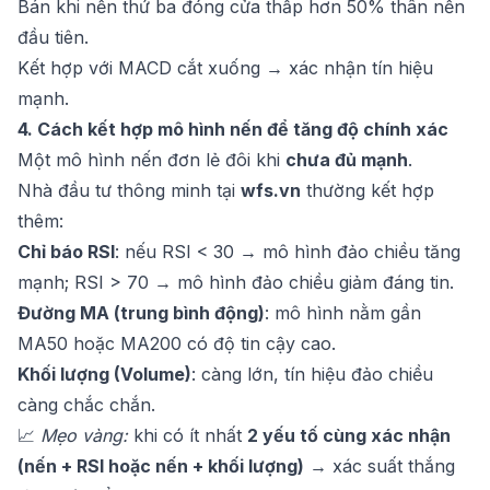
Bán khi nến thứ ba đóng cửa thấp hơn 50% thân nến
đầu tiên.
Kết hợp với MACD cắt xuống → xác nhận tín hiệu
mạnh.
4. Cách kết hợp mô hình nến để tăng độ chính xác
Một mô hình nến đơn lẻ đôi khi
chưa đủ mạnh
.
Nhà đầu tư thông minh tại
wfs.vn
thường kết hợp
thêm:
Chỉ báo RSI
: nếu RSI < 30 → mô hình đảo chiều tăng
mạnh; RSI > 70 → mô hình đảo chiều giảm đáng tin.
Đường MA (trung bình động)
: mô hình nằm gần
MA50 hoặc MA200 có độ tin cậy cao.
Khối lượng (Volume)
: càng lớn, tín hiệu đảo chiều
càng chắc chắn.
📈
Mẹo vàng:
khi có ít nhất
2 yếu tố cùng xác nhận
(nến + RSI hoặc nến + khối lượng)
→ xác suất thắng