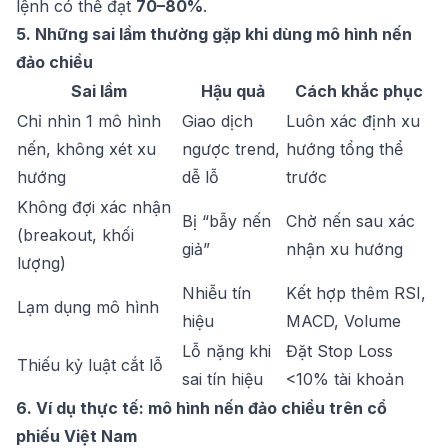
lệnh có thể đạt
70–80%
.
5. Những sai lầm thường gặp khi dùng mô hình nến
đảo chiều
Sai lầm
Hậu quả
Cách khắc phục
Chỉ nhìn 1 mô hình
Giao dịch
Luôn xác định xu
nến, không xét xu
ngược trend,
hướng tổng thể
hướng
dễ lỗ
trước
Không đợi xác nhận
Bị “bẫy nến
Chờ nến sau xác
(breakout, khối
giả”
nhận xu hướng
lượng)
Nhiễu tín
Kết hợp thêm RSI,
Lạm dụng mô hình
hiệu
MACD, Volume
Lỗ nặng khi
Đặt Stop Loss
Thiếu kỷ luật cắt lỗ
sai tín hiệu
<10% tài khoản
6. Ví dụ thực tế: mô hình nến đảo chiều trên cổ
phiếu Việt Nam