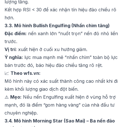
lượng tăng.
Kết hợp RSI < 30 để xác nhận tín hiệu đảo chiều rõ
hơn.
3.3. Mô hình Bullish Engulfing (Nhấn chìm tăng)
Đặc điểm:
nến xanh lớn “nuốt trọn” nến đỏ nhỏ liền
trước.
Vị trí:
xuất hiện ở cuối xu hướng giảm.
Ý nghĩa:
lực mua mạnh mẽ “nhấn chìm” toàn bộ lực
bán trước đó, báo hiệu đảo chiều tăng rõ rệt.
📈
Theo
wfs.vn
:
Mô hình này có xác suất thành công cao nhất khi đi
kèm khối lượng giao dịch đột biến.
⚠️
Mẹo:
Nếu nến Engulfing xuất hiện ở vùng hỗ trợ
mạnh, đó là điểm “gom hàng vàng” của nhà đầu tư
chuyên nghiệp.
3.4. Mô hình Morning Star (Sao Mai) – Ba nến đảo