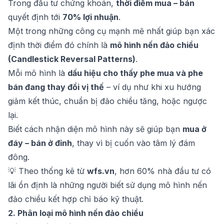
Trong đầu tư chứng khoán,
thời điểm mua – bán
quyết định tới
70% lợi nhuận
.
Một trong những công cụ mạnh mẽ nhất giúp bạn xác
định thời điểm đó chính là
mô hình nến đảo chiều
(Candlestick Reversal Patterns)
.
Mỗi mô hình là
dấu hiệu cho thấy phe mua và phe
bán đang thay đổi vị thế
– ví dụ như khi xu hướng
giảm kết thúc, chuẩn bị đảo chiều tăng, hoặc ngược
lại.
Biết cách nhận diện mô hình này sẽ giúp bạn
mua ở
đáy – bán ở đỉnh
, thay vì bị cuốn vào tâm lý đám
đông.
💡 Theo thống kê từ
wfs.vn
, hơn 60% nhà đầu tư có
lãi ổn định là những người biết sử dụng mô hình nến
đảo chiều kết hợp chỉ báo kỹ thuật.
2. Phân loại mô hình nến đảo chiều