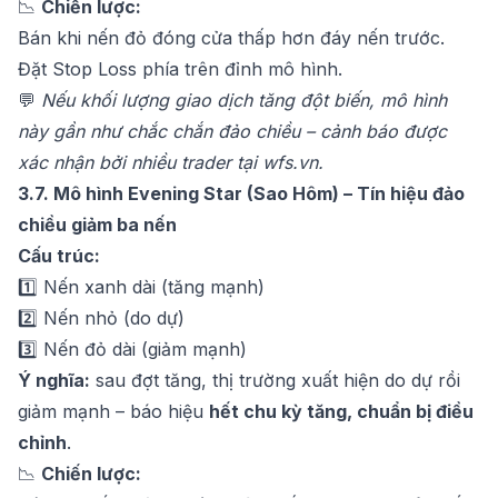
📉
Chiến lược:
Bán khi nến đỏ đóng cửa thấp hơn đáy nến trước.
Đặt Stop Loss phía trên đỉnh mô hình.
💬
Nếu khối lượng giao dịch tăng đột biến, mô hình
này gần như chắc chắn đảo chiều – cảnh báo được
xác nhận bởi nhiều trader tại
wfs.vn
.
3.7. Mô hình Evening Star (Sao Hôm) – Tín hiệu đảo
chiều giảm ba nến
Cấu trúc:
1️⃣ Nến xanh dài (tăng mạnh)
2️⃣ Nến nhỏ (do dự)
3️⃣ Nến đỏ dài (giảm mạnh)
Ý nghĩa:
sau đợt tăng, thị trường xuất hiện do dự rồi
giảm mạnh – báo hiệu
hết chu kỳ tăng, chuẩn bị điều
chỉnh
.
📉
Chiến lược: