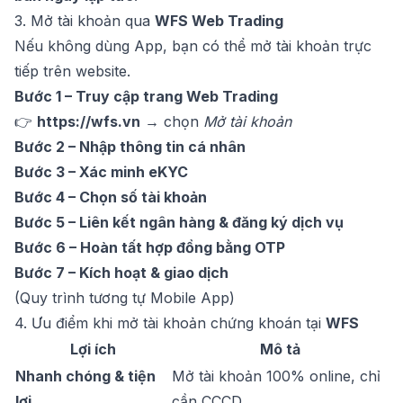
3. Mở tài khoản qua
WFS Web Trading
Nếu không dùng App, bạn có thể mở tài khoản trực
tiếp trên website.
Bước 1 – Truy cập trang Web Trading
👉
https://wfs.vn
→ chọn
Mở tài khoản
Bước 2 – Nhập thông tin cá nhân
Bước 3 – Xác minh eKYC
Bước 4 – Chọn số tài khoản
Bước 5 – Liên kết ngân hàng & đăng ký dịch vụ
Bước 6 – Hoàn tất hợp đồng bằng OTP
Bước 7 – Kích hoạt & giao dịch
(Quy trình tương tự Mobile App)
4. Ưu điểm khi mở tài khoản chứng khoán tại
WFS
Lợi ích
Mô tả
Nhanh chóng & tiện
Mở tài khoản 100% online, chỉ
lợi
cần CCCD