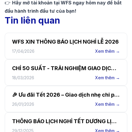
👉
Hãy mở tài khoản tại WFS ngay hôm nay để bắt
đầu hành trình đầu tư của bạn!
Tin liên quan
WFS XIN THÔNG BÁO LỊCH NGHỈ LỄ 2026
17/04/2026
Xem thêm →
CHỈ 50 SUẤT - TRẢI NGHIỆM GIAO DỊCH
CHỨNG KHOÁN KHÔNG CẦN VỐN
18/03/2026
Xem thêm →
🎉 Ưu đãi Tết 2026 – Giao dịch nhẹ chi phí
cùng WFS
26/01/2026
Xem thêm →
THÔNG BÁO LỊCH NGHỈ TẾT DƯƠNG LỊCH
2026
29/12/2025
Xem thêm →