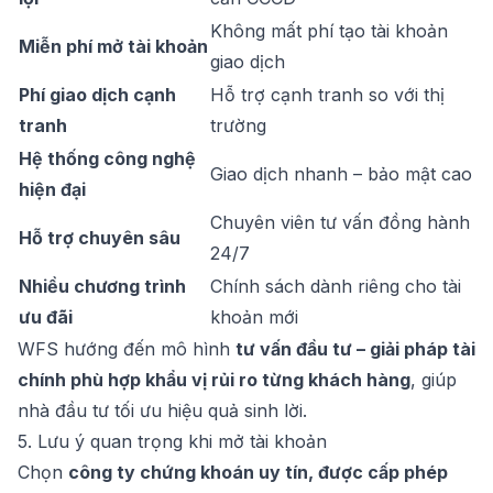
Không mất phí tạo tài khoản
Miễn phí mở tài khoản
giao dịch
Phí giao dịch cạnh
Hỗ trợ cạnh tranh so với thị
tranh
trường
Hệ thống công nghệ
Giao dịch nhanh – bảo mật cao
hiện đại
Chuyên viên tư vấn đồng hành
Hỗ trợ chuyên sâu
24/7
Nhiều chương trình
Chính sách dành riêng cho tài
ưu đãi
khoản mới
WFS hướng đến mô hình
tư vấn đầu tư – giải pháp tài
chính phù hợp khẩu vị rủi ro từng khách hàng
, giúp
nhà đầu tư tối ưu hiệu quả sinh lời.
5. Lưu ý quan trọng khi mở tài khoản
Chọn
công ty chứng khoán uy tín, được cấp phép