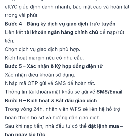
eKYC giúp định danh nhanh, bảo mật cao và hoàn tất
trong vài phút.
Bước 4 – Đăng ký dịch vụ giao dịch trực tuyến
Liên kết
tài khoản ngân hàng chính chủ
để nạp/rút
tiền.
Chọn dịch vụ giao dịch phù hợp.
Kích hoạt margin nếu có nhu cầu.
Bước 5 – Xác nhận & Ký hợp đồng điện tử
Xác nhận điều khoản sử dụng.
Nhập mã OTP gửi về SMS để hoàn tất.
Thông tin tài khoản/mật khẩu sẽ gửi về
SMS/Email
.
Bước 6 – Kích hoạt & Bắt đầu giao dịch
Trong vòng 24h, nhân viên WFS sẽ liên hệ hỗ trợ
hoàn thiện hồ sơ và hướng dẫn giao dịch.
Sau khi nạp tiền, nhà đầu tư có thể
đặt lệnh mua –
bán ngay lập tức
.