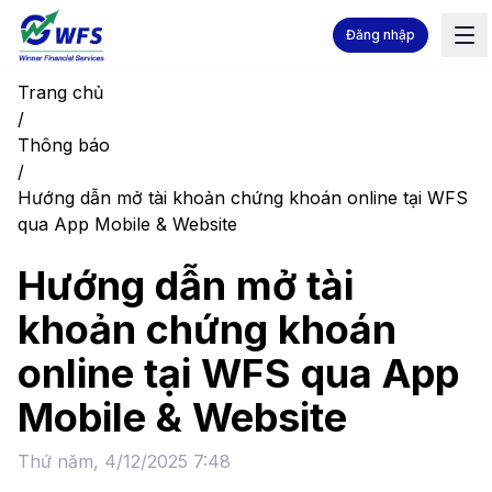
Đăng nhập
Trang chủ
/
Thông báo
/
Hướng dẫn mở tài khoản chứng khoán online tại WFS
qua App Mobile & Website
Hướng dẫn mở tài
khoản chứng khoán
online tại WFS qua App
Mobile & Website
Thứ năm, 4/12/2025 7:48