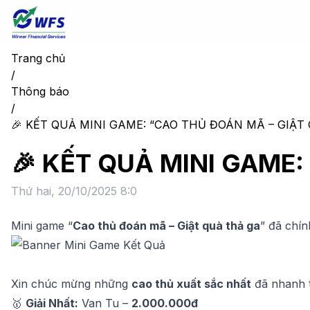
Trang chủ
/
Thông báo
/
🎉 KẾT QUẢ MINI GAME: “CAO THỦ ĐOÁN MÃ – GIẬT 
🎉 KẾT QUẢ MINI GAME:
Thứ hai, 20/10/2025 8:0
Mini game “
Cao thủ đoán mã – Giật quà thả ga
” đã chín
Xin chúc mừng những
cao thủ xuất sắc nhất
đã nhanh t
🥇
Giải Nhất:
Van Tu –
2.000.000đ