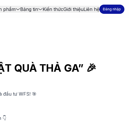
n phẩm
Bảng tin
Kiến thức
Giới thiệu
Liên hệ
Đăng nhập
ẬT QUÀ THẢ GA” 🎉
hà đầu tư WFS! 🎯
 👇