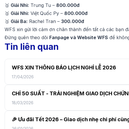
🥈
Giải Nhì:
Trung Tu –
800.000đ
🥈
Giải Nhì:
Việt Quốc Py –
800.000đ
🥉
Giải Ba:
Rachel Tran –
300.000đ
WFS xin gửi lời cảm ơn chân thành đến tất cả các bạn đ
Đừng quên theo dõi
Fanpage và Website WFS
để không 
Tin liên quan
WFS XIN THÔNG BÁO LỊCH NGHỈ LỄ 2026
17/04/2026
CHỈ 50 SUẤT - TRẢI NGHIỆM GIAO DỊCH CH
18/03/2026
🎉 Ưu đãi Tết 2026 – Giao dịch nhẹ chi phí cù
26/01/2026