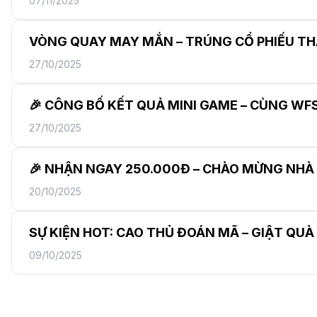
07/11/2025
VÒNG QUAY MAY MẮN – TRÚNG CỔ PHIẾU T
27/10/2025
🎉 CÔNG BỐ KẾT QUẢ MINI GAME – CÙNG WFS
27/10/2025
🎉 NHẬN NGAY 250.000Đ – CHÀO MỪNG NHÀ
20/10/2025
SỰ KIỆN HOT: CAO THỦ ĐOÁN MÃ – GIẬT QUÀ
09/10/2025