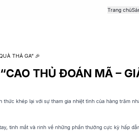
Trang chủ
Sả
QUÀ THẢ GA” 🎉
 “CAO THỦ ĐOÁN MÃ – GI
h thức khép lại với sự tham gia nhiệt tình của hàng trăm n
ay, tinh mắt và rinh về những phần thưởng cực kỳ hấp dẫn