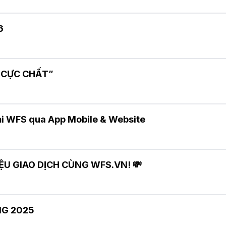
6
À CỰC CHẤT”
ại WFS qua App Mobile & Website
IỆU GIAO DỊCH CÙNG WFS.VN! 💸
NG 2025