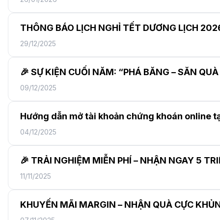
THÔNG BÁO LỊCH NGHỈ TẾT DƯƠNG LỊCH 202
29/12/2025
🎉 SỰ KIỆN CUỐI NĂM: “PHÁ BĂNG – SĂN QU
09/12/2025
Hướng dẫn mở tài khoản chứng khoán online t
04/12/2025
🎉 TRẢI NGHIỆM MIỄN PHÍ – NHẬN NGAY 5 TR
11/11/2025
KHUYẾN MÃI MARGIN – NHẬN QUÀ CỰC KHỦ