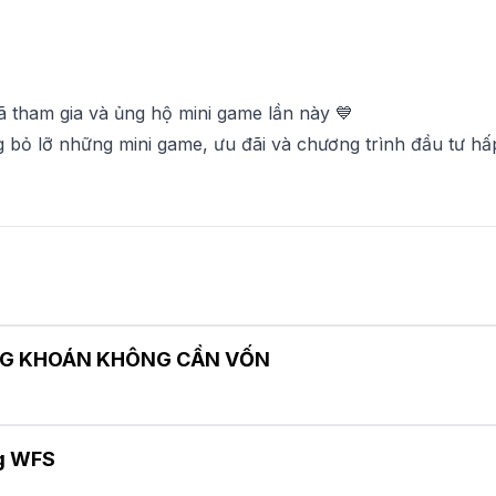
ã tham gia và ủng hộ mini game lần này 💙
bỏ lỡ những mini game, ưu đãi và chương trình đầu tư hấp
ỨNG KHOÁN KHÔNG CẦN VỐN
ng WFS